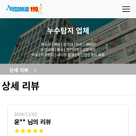
누수탐지
업체
하수구 | 배관 | 싱크대 | 누수 | 세탁기
수전교체 | 폽옵 | 변기막힘 | 고압세척
역류 | 악취방지 | 내시경 촬영 | 최신전문장비 보유
상세 리뷰
상세 리뷰
2024/11/02
윤** 님의 리뷰
★★★★★